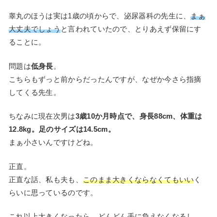
睾丸のほうは実は1歳の頃からで、泌尿器科の先生に、
まぁ
大丈夫でしょう
と言われていたので、とりあえず保留にす
ることに。
問題は
低身長
。
こちらもずっと前からだったんですが、なぜか今さら指摘
してくる先生。
ちなみに現在次男は
3歳10か月時点で、身長88cm、体重は
12.8kg。足のサイズは14.5cm。
まぁ小さいんですけどね。
正直。
正直な話、私も夫も、
このまま大きくならなくてもいい
く
らいに思っているのです。
これ以上大きくなったら、どんどん手に負えなくなるし、