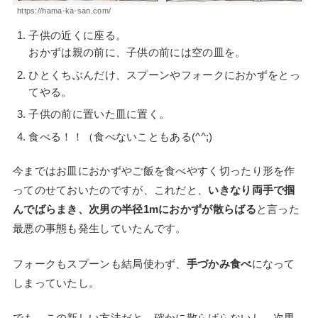
https://hama-ka-san.com/
子供の近くに座る。
おかずは親の前に、子供の前には空の皿を。
ひとくちぶんだけ、スプーンやフォークにおかずをとっ
てやる。
子供の前に置いた皿に置く。
食べる！！（食べないこともある(^^;)
今まではお皿におかずやご飯を食べやすく切ったり形を作
ってのせておいたのですが、これだと、
いきなり両手で掴
んでばらまき、次男の半径1mにおかずが散らばる
と言った
最悪の事態も発生していたんです。
フォークもスプーンも結局使わず、
手づかみ食べ
になって
しまっていたし。
でも、この新しい方法だと、確かに散らばらないし、次男